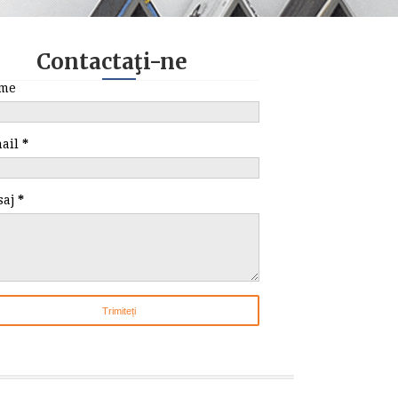
Contactaţi-ne
me
mail
*
saj
*