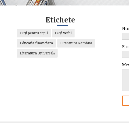
Etichete
Nu
Cărți pentru copii
Cărți vechi
Educatia financiara
Literatura Româna
E-
Literatura Universală
Me