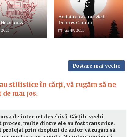
Amintirea a cinci vieți -
 Nezvanova
Dolores Cannon
, 2025
Jun 19, 2025
Postare mai veche
u stilistice în cărți, vă rugăm să ne
 de mai jos.
sursa de internet deschisă. Cărțile vechi
t proces, multe dintre ele au fost transcrise.
l protejat prin drepturi de autor, vă rugăm să
i jos pentru a ne anunța. Nu intenționăm să