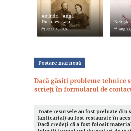
Amintiri - Anna
Dostoievskaia
Netoșka
Apr 04, 2026
Aug 13
Postare mai nouă
Dacă găsiți probleme tehnice sa
scrieți în formularul de contact
Toate resursele au fost preluate din 
(anticariat) au fost restaurate în aces
Dacă credeți că a fost folosit materia
folosiți formularul de contact de ma