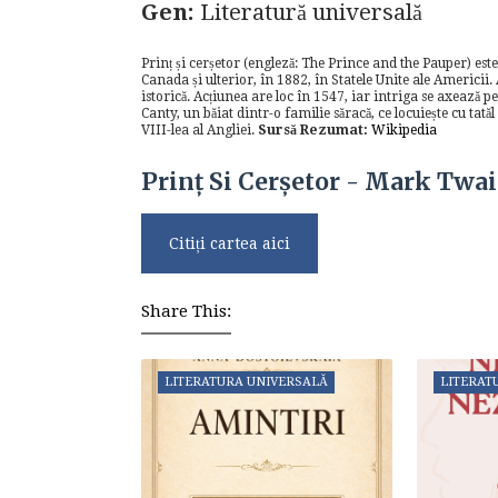
Gen:
Literatură universală
Prinț și cerșetor (engleză: The Prince and the Pauper) e
Canada și ulterior, în 1882, în Statele Unite ale Americii.
istorică. Acțiunea are loc în 1547, iar intriga se axează p
Canty, un băiat dintr-o familie săracă, ce locuiește cu tată
VIII-lea al Angliei.
Sursă Rezumat:
Wikipedia
Prinț Si Cerșetor - Mark Twa
Citiți cartea aici
Share This:
LITERATURA UNIVERSALĂ
LITERAT