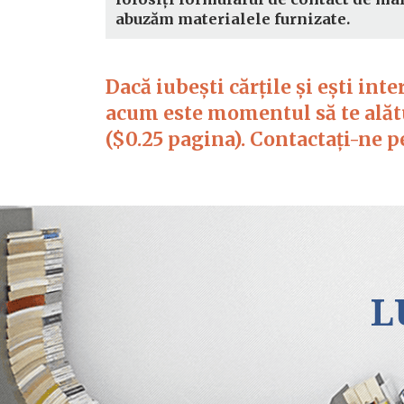
abuzăm materialele furnizate.
Dacă iubești cărțile și ești int
acum este momentul să te alătu
($0.25 pagina). Contactați-ne 
L