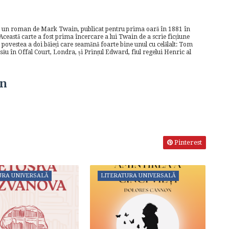
ste un roman de Mark Twain, publicat pentru prima oară în 1881 în
 Această carte a fost prima încercare a lui Twain de a scrie ficțiune
e povestea a doi băieți care seamănă foarte bine unul cu celălalt: Tom
l său în Offal Court, Londra, și Prințul Edward, fiul regelui Henric al
in
Pinterest
URA UNIVERSALĂ
LITERATURA UNIVERSALĂ