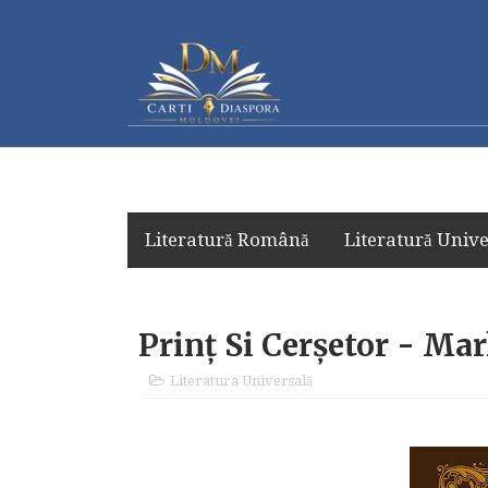
Literatură Română
Literatură Unive
Prinț Si Cerșetor - Ma
Literatura Universală