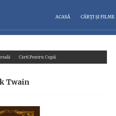
ACASĂ
CĂRŢI ȘI FILME
rsală
Cărti Pentru Copii
rk Twain