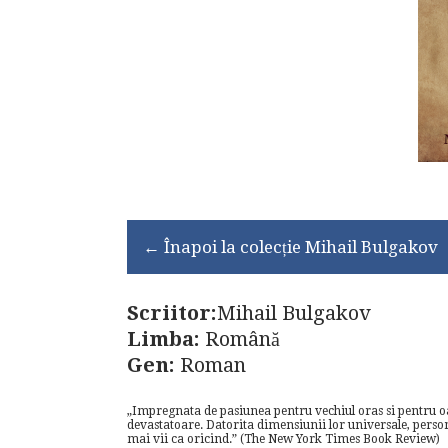
← Înapoi la colecție Mihail Bulgakov
Scriitor:
Mihail Bulgakov
Limba:
Română
Gen:
Roman
„Impregnata de pasiunea pentru vechiul oras si pentru oam
devastatoare. Datorita dimensiunii lor universale, person
mai vii ca oricind.” (The New York Times Book Review)