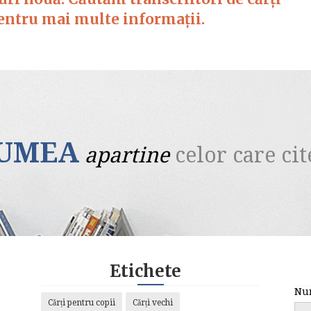
pentru mai multe informații.
UMEA
apartine
celor care cit
Etichete
Nu
Cărți pentru copii
Cărți vechi