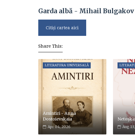
Garda albă - Mihail Bulgakov
Citiți cartea aici
Share This:
LITERATURA UNIVERSALĂ
LITERAT
Amintiri - Anna
Dostoievskaia
Netoșka
Apr 04, 2026
Aug 13