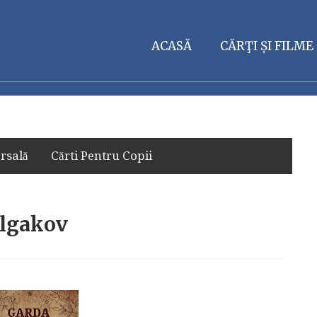
ACASĂ
CĂRŢI ȘI FILME
rsală
Cărti Pentru Copii
ulgakov