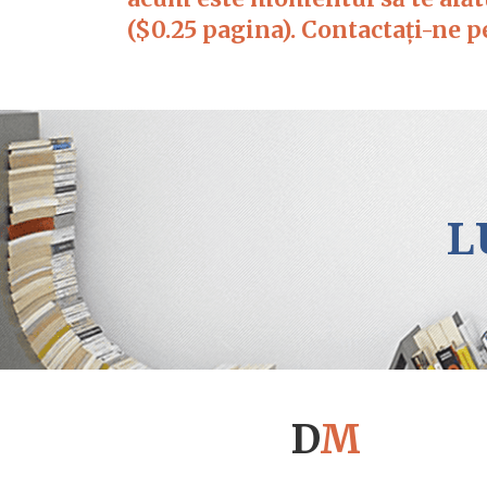
($0.25 pagina). Contactați-ne 
L
D
M