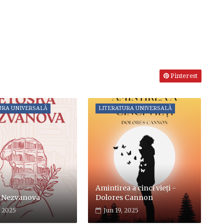
Pinterest
URA UNIVERSALĂ
LITERATURA UNIVERSALĂ
Amintirea a cinci vieți -
 Nezvanova
Dolores Cannon
, 2025
Jun 19, 2025