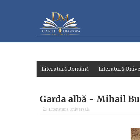
Literatură Română
Literatură Unive
Garda albă - Mihail B
Literatura Universală