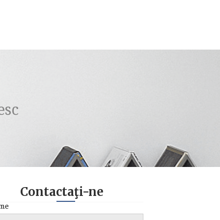
esc
Contactaţi-ne
me