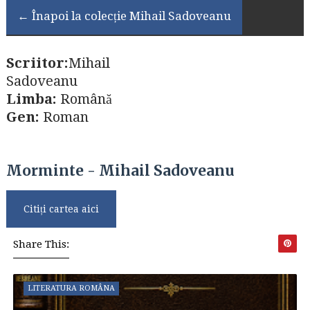
← Înapoi la colecție Mihail Sadoveanu
Scriitor:
Mihail
Sadoveanu
Limba:
Română
Gen:
Roman
Morminte - Mihail Sadoveanu
Citiți cartea aici
Share This:
LITERATURA ROMÂNA