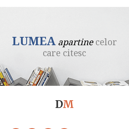
LUMEA
apartine
celor
care citesc
D
M