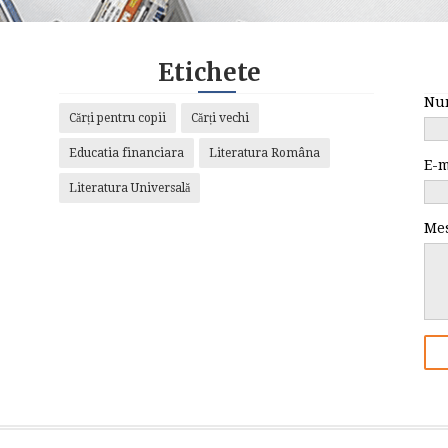
Etichete
Nu
Cărți pentru copii
Cărți vechi
Educatia financiara
Literatura Româna
E-
Literatura Universală
Me