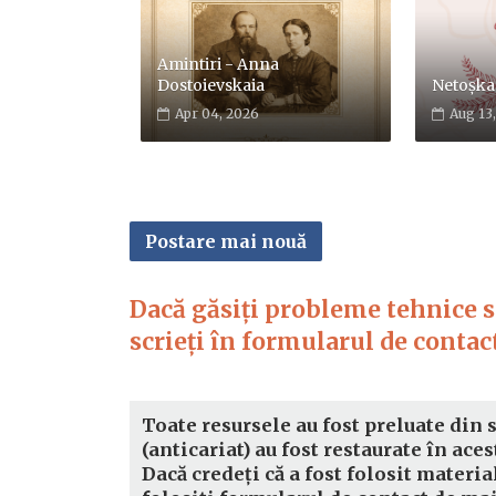
Amintiri - Anna
Dostoievskaia
Netoșka
Apr 04, 2026
Aug 13
Postare mai nouă
Dacă găsiți probleme tehnice sa
scrieți în formularul de contact
Toate resursele au fost preluate din 
(anticariat) au fost restaurate în aces
Dacă credeți că a fost folosit materia