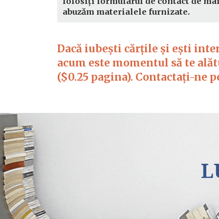
folosiți formularul de contact de ma
abuzăm materialele furnizate.
Dacă iubești cărțile și ești int
acum este momentul să te alătu
($0.25 pagina). Contactați-ne 
L