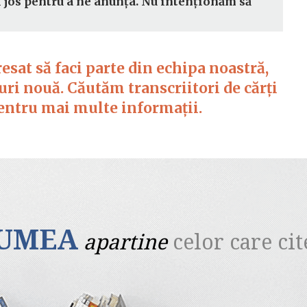
i jos pentru a ne anunța. Nu intenționăm să
eresat să faci parte din echipa noastră,
ri nouă. Căutăm transcriitori de cărți
pentru mai multe informații.
UMEA
apartine
celor care cit