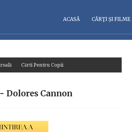
ACASĂ
CĂRŢI ȘI FILME
rsală
Cărti Pentru Copii
i - Dolores Cannon