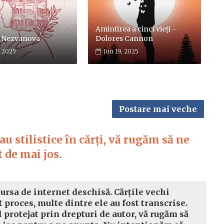
Amintirea a cinci vieți -
 Nezvanova
Dolores Cannon
, 2025
Jun 19, 2025
Postare mai veche
u stilistice în cărți, vă rugăm să ne
 de mai jos.
sursa de internet deschisă. Cărțile vechi
t proces, multe dintre ele au fost transcrise.
l protejat prin drepturi de autor, vă rugăm să