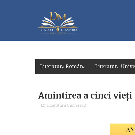
Literatură Română
Literatură Unive
Amintirea a cinci vieț
Literatura Universală