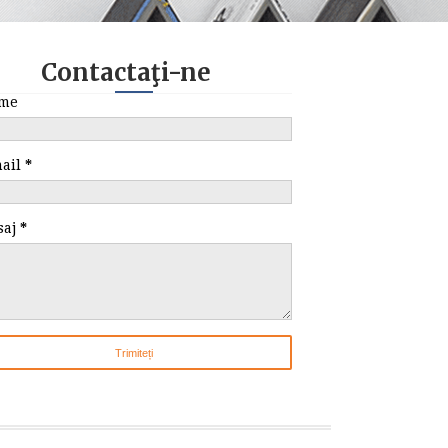
Contactaţi-ne
me
mail
*
saj
*