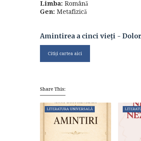
Limba:
Română
Gen:
Metafizică
Amintirea a cinci vieți - Dol
Citiți cartea aici
Share This:
LITERATURA UNIVERSALĂ
LITERAT