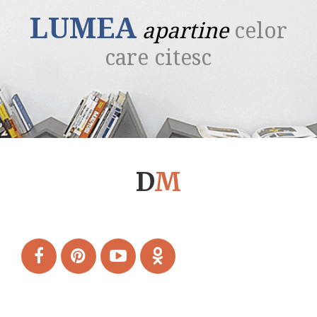
LUMEA
apartine
celor
care citesc
D
M