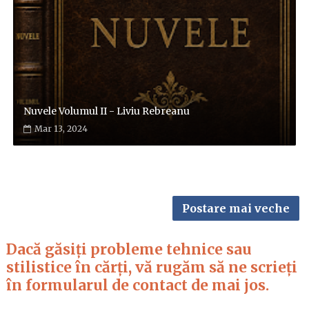
Nuvele Volumul II - Liviu Rebreanu
Mar 13, 2024
Postare mai veche
Dacă găsiți probleme tehnice sau
stilistice în cărți, vă rugăm să ne scrieți
în formularul de contact de mai jos.