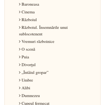
Baroneasa
Cinema
Războiul
Războiul. Însemnările unui
sublocotenent
Vremuri războinice
O scenă
Puia
Divorţul
„Întâiul gropar”
Umbre
Alibi
Dumnezeu
Cupeul fermecat